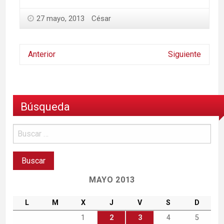
27 mayo, 2013
César
Anterior
Siguiente
Búsqueda
MAYO 2013
L
M
X
J
V
S
D
1
2
3
4
5