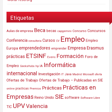
Etiquetas
Beca
Concursos
Aulas de empresa
becas
Concurso
capgemini
Empleo
Conferencia
Cursos
Empleo
consultoria
CV
Empresa
emprendedores
Erasmus
Europa
emprender
ETSINF
Formación
prácticas
Foro de
Everis
Informática
Empleo
IA
hp
GeeksHubs
internacional
Investigación
Java
IT
Madrid
Microsoft
oferta
Ofertas de Trabajo
Ofertas de Trabajo – Publicadas en SIE
Prácticas en
Prácticas
practicas
Premios
online
SIE
Empresas
Reino Unido
software
Software Libre
UPV
Valencia
TIC