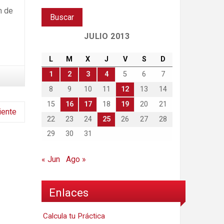
n de
JULIO 2013
L
M
X
J
V
S
D
1
2
3
4
5
6
7
8
9
10
11
12
13
14
15
16
17
18
19
20
21
iente
22
23
24
25
26
27
28
29
30
31
« Jun
Ago »
Enlaces
Calcula tu Práctica