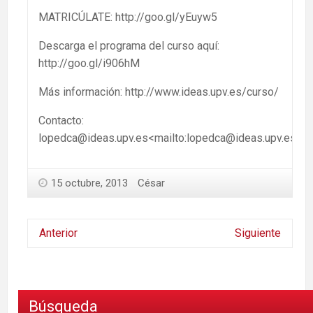
MATRICÚLATE: http://goo.gl/yEuyw5
Descarga el programa del curso aquí:
http://goo.gl/i906hM
Más información: http://www.ideas.upv.es/curso/
Contacto:
lopedca@ideas.upv.es<mailto:lopedca@ideas.upv.es>
15 octubre, 2013
César
Anterior
Siguiente
Búsqueda