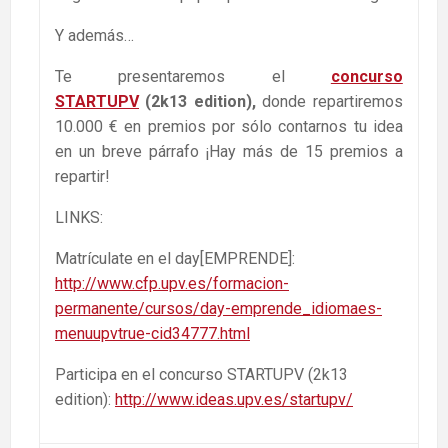
Y además…
Te presentaremos el
concurso
STARTUPV
(2k13 edition),
donde repartiremos
10.000 € en premios por sólo contarnos tu idea
en un breve párrafo ¡Hay más de 15 premios a
repartir!
LINKS:
Matrículate en el day[EMPRENDE]:
http://www.cfp.upv.es/formacion-
permanente/cursos/day-emprende_idiomaes-
menuupvtrue-cid34777.html
Participa en el concurso STARTUPV (2k13
edition):
http://www.ideas.upv.es/startupv/