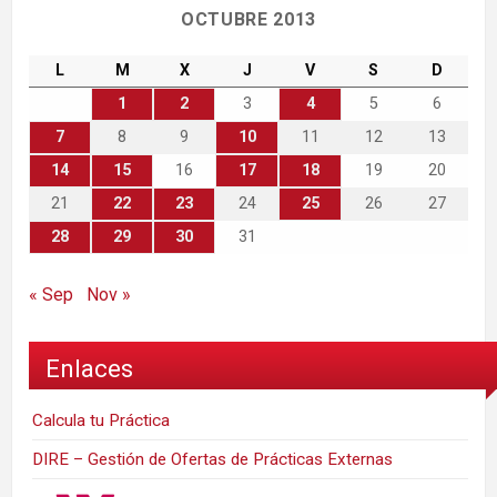
OCTUBRE 2013
L
M
X
J
V
S
D
1
2
3
4
5
6
7
8
9
10
11
12
13
14
15
16
17
18
19
20
21
22
23
24
25
26
27
28
29
30
31
« Sep
Nov »
Enlaces
Calcula tu Práctica
DIRE – Gestión de Ofertas de Prácticas Externas