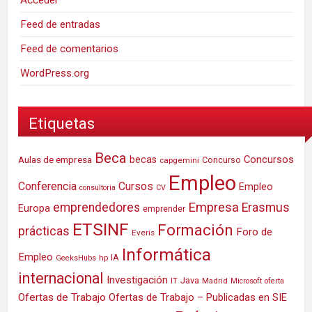
Acceder
Feed de entradas
Feed de comentarios
WordPress.org
Etiquetas
Beca
Concursos
Aulas de empresa
becas
Concurso
capgemini
Empleo
Conferencia
Cursos
Empleo
consultoria
CV
Empresa
emprendedores
Erasmus
Europa
emprender
ETSINF
Formación
prácticas
Foro de
Everis
Informática
Empleo
IA
hp
GeeksHubs
internacional
Investigación
Java
IT
Madrid
Microsoft
oferta
Ofertas de Trabajo
Ofertas de Trabajo – Publicadas en SIE