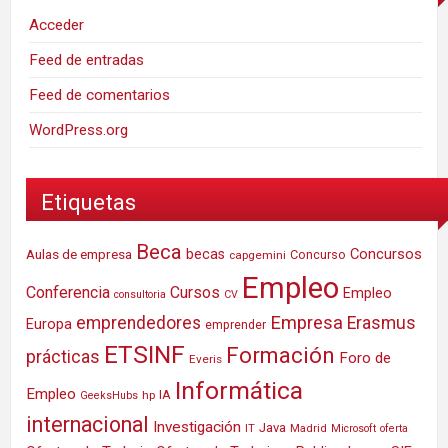
Acceder
Feed de entradas
Feed de comentarios
WordPress.org
Etiquetas
Beca
Concursos
Aulas de empresa
becas
Concurso
capgemini
Empleo
Conferencia
Cursos
Empleo
consultoria
CV
Empresa
emprendedores
Erasmus
Europa
emprender
ETSINF
Formación
prácticas
Foro de
Everis
Informática
Empleo
IA
hp
GeeksHubs
internacional
Investigación
Java
IT
Madrid
Microsoft
oferta