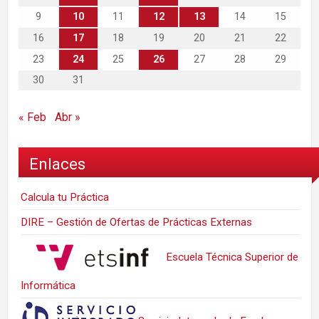
9
10
11
12
13
14
15
16
17
18
19
20
21
22
23
24
25
26
27
28
29
30
31
« Feb
Abr »
Enlaces
Calcula tu Práctica
DIRE – Gestión de Ofertas de Prácticas Externas
Escuela Técnica Superior de
Informática