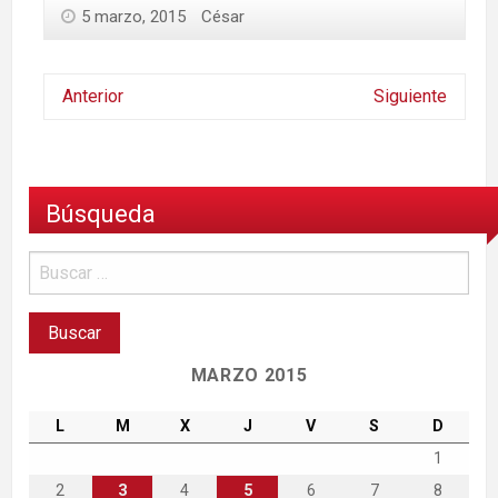
5 marzo, 2015
César
Anterior
Siguiente
Búsqueda
MARZO 2015
L
M
X
J
V
S
D
1
2
3
4
5
6
7
8