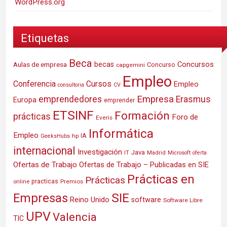
WordPress.org
Etiquetas
Beca
Concursos
Aulas de empresa
becas
Concurso
capgemini
Empleo
Conferencia
Cursos
Empleo
consultoria
CV
Empresa
emprendedores
Erasmus
Europa
emprender
ETSINF
Formación
prácticas
Foro de
Everis
Informática
Empleo
IA
hp
GeeksHubs
internacional
Investigación
Java
IT
Madrid
Microsoft
oferta
Ofertas de Trabajo
Ofertas de Trabajo – Publicadas en SIE
Prácticas en
Prácticas
practicas
Premios
online
SIE
Empresas
Reino Unido
software
Software Libre
UPV
Valencia
TIC