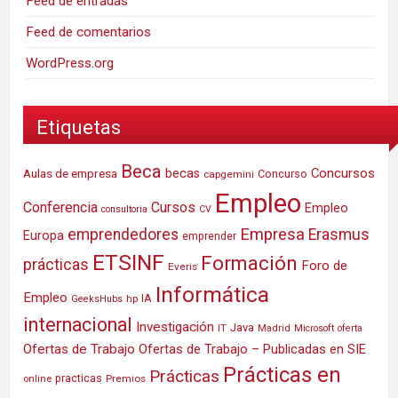
Feed de entradas
Feed de comentarios
WordPress.org
Etiquetas
Beca
Concursos
Aulas de empresa
becas
Concurso
capgemini
Empleo
Conferencia
Cursos
Empleo
consultoria
CV
Empresa
emprendedores
Erasmus
Europa
emprender
ETSINF
Formación
prácticas
Foro de
Everis
Informática
Empleo
IA
hp
GeeksHubs
internacional
Investigación
Java
IT
Madrid
Microsoft
oferta
Ofertas de Trabajo
Ofertas de Trabajo – Publicadas en SIE
Prácticas en
Prácticas
practicas
Premios
online