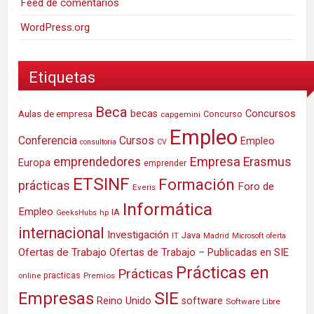
Feed de comentarios
WordPress.org
Etiquetas
Beca
Concursos
Aulas de empresa
becas
Concurso
capgemini
Empleo
Conferencia
Cursos
Empleo
consultoria
CV
Empresa
emprendedores
Erasmus
Europa
emprender
ETSINF
Formación
prácticas
Foro de
Everis
Informática
Empleo
IA
hp
GeeksHubs
internacional
Investigación
Java
IT
Madrid
Microsoft
oferta
Ofertas de Trabajo
Ofertas de Trabajo – Publicadas en SIE
Prácticas en
Prácticas
practicas
Premios
online
SIE
Empresas
Reino Unido
software
Software Libre