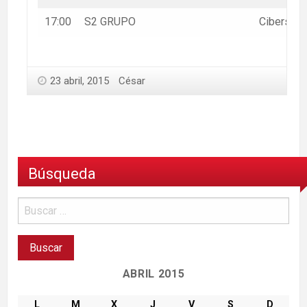
17:00
S2 GRUPO
Cibersegu
23 abril, 2015
César
Búsqueda
ABRIL 2015
L
M
X
J
V
S
D