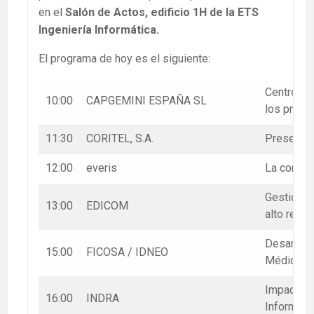
en el
Salón de Actos, edificio 1H de la ETS
Ingeniería Informática.
El programa de hoy es el siguiente:
Centro de
10:00
CAPGEMINI ESPAÑA SL
los proye
11:30
CORITEL, S.A.
Presentac
12:00
everis
La consul
Gestión d
13:00
EDICOM
alto rend
Desarroll
15:00
FICOSA / IDNEO
Médico. F
Impacto e
16:00
INDRA
Informaci