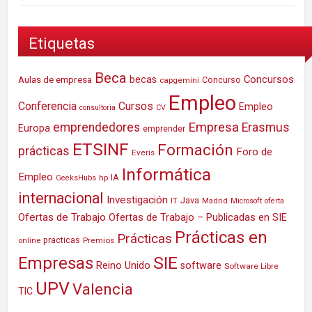
Etiquetas
Beca
Concursos
Aulas de empresa
becas
Concurso
capgemini
Empleo
Conferencia
Cursos
Empleo
consultoria
CV
Empresa
emprendedores
Erasmus
Europa
emprender
ETSINF
Formación
prácticas
Foro de
Everis
Informática
Empleo
IA
hp
GeeksHubs
internacional
Investigación
Java
IT
Madrid
Microsoft
oferta
Ofertas de Trabajo
Ofertas de Trabajo – Publicadas en SIE
Prácticas en
Prácticas
practicas
Premios
online
SIE
Empresas
Reino Unido
software
Software Libre
UPV
Valencia
TIC