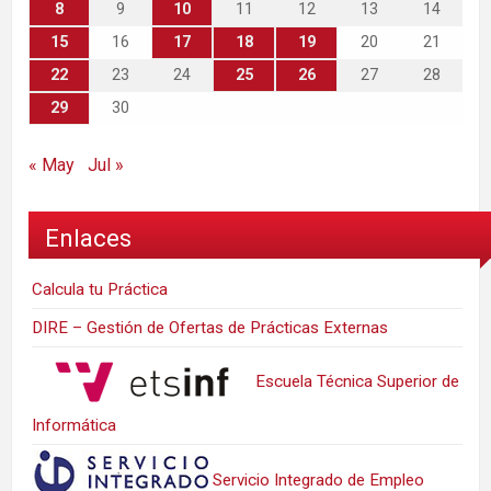
8
9
10
11
12
13
14
15
16
17
18
19
20
21
22
23
24
25
26
27
28
29
30
« May
Jul »
Enlaces
Calcula tu Práctica
DIRE – Gestión de Ofertas de Prácticas Externas
Escuela Técnica Superior de
Informática
Servicio Integrado de Empleo