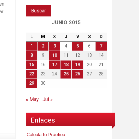
en
ar
JUNIO 2015
L
M
X
J
V
S
D
1
2
3
4
5
6
7
8
9
10
11
12
13
14
15
16
17
18
19
20
21
22
23
24
25
26
27
28
29
30
« May
Jul »
Enlaces
Calcula tu Práctica