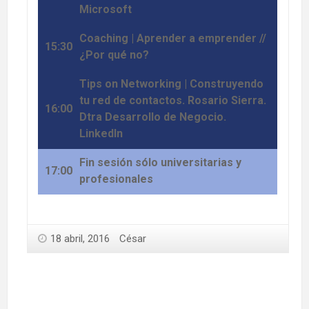
Microsoft
Coaching | Aprender a emprender //
15:30
¿Por qué no?
Tips on Networking | Construyendo
tu red de contactos. Rosario Sierra.
16:00
Dtra Desarrollo de Negocio.
LinkedIn
Fin sesión sólo universitarias y
17:00
profesionales
18 abril, 2016
César