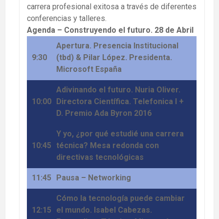
carrera profesional exitosa a través de diferentes
conferencias y talleres.
Agenda – Construyendo el futuro. 28 de Abril
Apertura. Presencia Institucional
9:30
(tbd) & Pilar López. Presidenta.
Microsoft España
Adivinando el futuro. Nuria Oliver.
10:00
Directora Científica. Telefonica I +
D. Premio Ada Byron 2016
Y yo, ¿por qué estudié una carrera
10:45
técnica? Mesa redonda con
directivas tecnológicas
11:45
Pausa – Networking
Cómo la tecnología puede cambiar
12:15
el mundo. Isabel Cabezas.