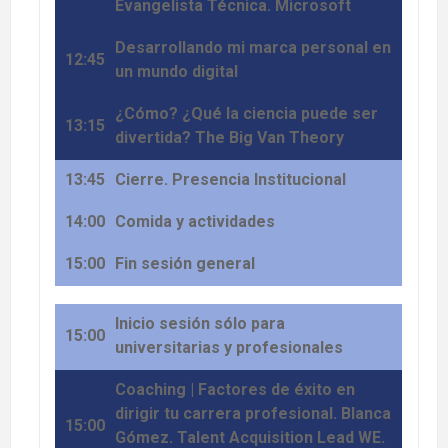
Evangelista Técnica. Microsoft
Desarrollando mi marca personal en
12:45
un mundo digital
¿Cómo? ¿Qué la ciencia puede ser
13:15
divertida? The Big Van Theory
13:45
Cierre. Presencia Institucional
14:00
Comida y actividades
15:00
Fin sesión general
Inicio sesión sólo para
15:00
universitarias y profesionales
Coaching | Factores de éxito en
dirigir tu carrera profesional. Blanca
15:00
Gómez. Talent Acquisition Lead WE.