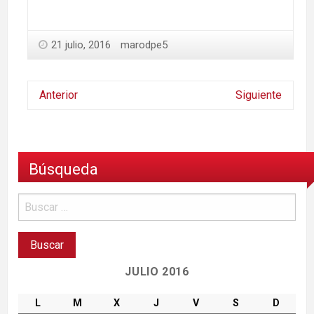
21 julio, 2016
marodpe5
Anterior
Siguiente
Búsqueda
JULIO 2016
L
M
X
J
V
S
D