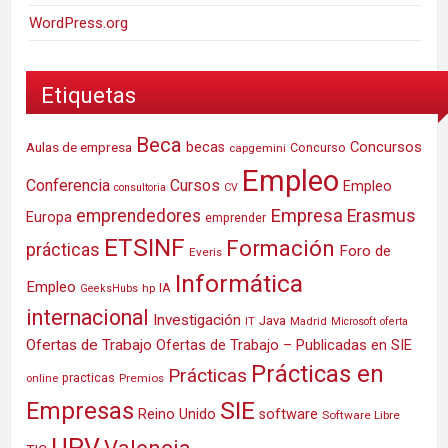
WordPress.org
Etiquetas
Beca
Concursos
Aulas de empresa
becas
Concurso
capgemini
Empleo
Conferencia
Cursos
Empleo
consultoria
CV
Empresa
emprendedores
Erasmus
Europa
emprender
ETSINF
Formación
prácticas
Foro de
Everis
Informática
Empleo
IA
hp
GeeksHubs
internacional
Investigación
Java
IT
Madrid
Microsoft
oferta
Ofertas de Trabajo
Ofertas de Trabajo – Publicadas en SIE
Prácticas en
Prácticas
practicas
Premios
online
SIE
Empresas
Reino Unido
software
Software Libre
UPV