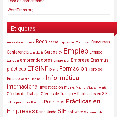
Feed de comentarios
WordPress.org
Etiquetas
Beca
Concursos
Aulas de empresa
becas
Concurso
capgemini
Empleo
Conferencia
Cursos
Empleo
consultoria
CV
Empresa
emprendedores
Erasmus
Europa
emprender
ETSINF
Formación
prácticas
Foro de
Everis
Informática
Empleo
IA
hp
GeeksHubs
internacional
Investigación
Java
IT
Madrid
Microsoft
oferta
Ofertas de Trabajo
Ofertas de Trabajo – Publicadas en SIE
Prácticas en
Prácticas
practicas
Premios
online
SIE
Empresas
Reino Unido
software
Software Libre