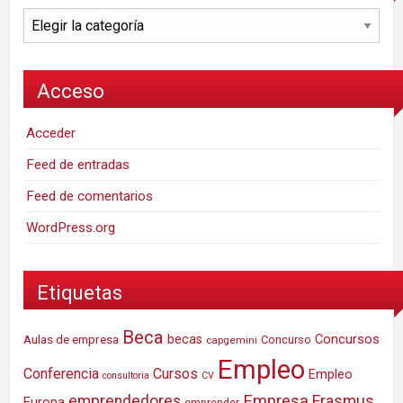
Categorías
Acceso
Acceder
Feed de entradas
Feed de comentarios
WordPress.org
Etiquetas
Beca
Concursos
Aulas de empresa
becas
Concurso
capgemini
Empleo
Conferencia
Cursos
Empleo
consultoria
CV
Empresa
emprendedores
Erasmus
Europa
emprender