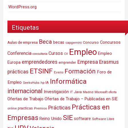
WordPress.org
Etiquetas
Beca
Concursos
Aulas de empresa
becas
Concurso
capgemini
Empleo
Conferencia
Cursos
Empleo
consultoria
CV
Empresa
emprendedores
Erasmus
Europa
emprender
ETSINF
Formación
prácticas
Foro de
Everis
Informática
Empleo
IA
hp
GeeksHubs
internacional
Investigación
Java
IT
Madrid
Microsoft
oferta
Ofertas de Trabajo
Ofertas de Trabajo – Publicadas en SIE
Prácticas en
Prácticas
practicas
Premios
online
SIE
Empresas
Reino Unido
software
Software Libre