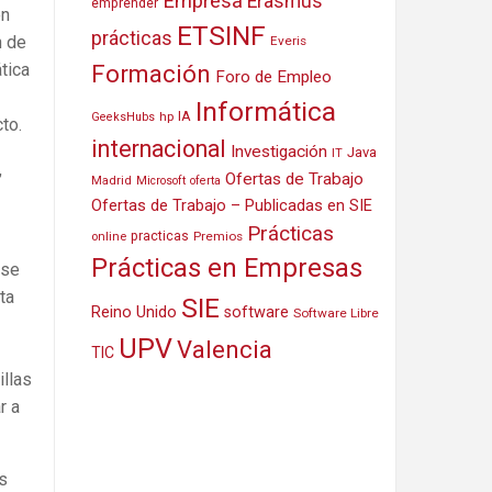
Empresa
Erasmus
emprender
en
ETSINF
prácticas
n de
Everis
Formación
tica
Foro de Empleo
Informática
IA
hp
GeeksHubs
to.
internacional
Investigación
Java
IT
,
Ofertas de Trabajo
Madrid
Microsoft
oferta
Ofertas de Trabajo – Publicadas en SIE
Prácticas
practicas
Premios
online
Prácticas en Empresas
rse
ta
SIE
Reino Unido
software
Software Libre
UPV
Valencia
TIC
illas
r a
es