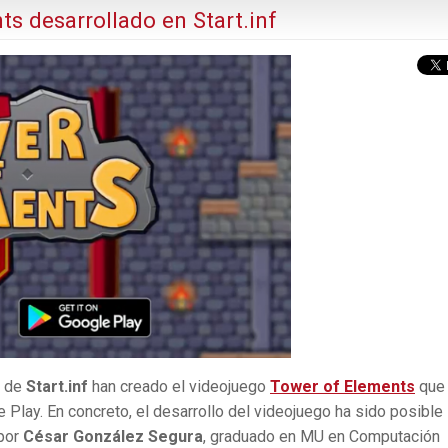
ts desarrollado en Start.inf
e de
Start.inf
han creado el videojuego
Tower of Elements
que
Play. En concreto, el desarrollo del videojuego ha sido posible
 por
César González Segura
, graduado en MU en Computación