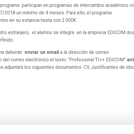
 programa participan en programas de intercambio académico c
17/2018 un mínimo de 4 meses. Para ello, el programa
mno en su estancia hasta con 2.000€.
centro extranjero, el alumno se integra en la empresa EDICOM do
finido.
ama deberán
enviar un email
a la dirección de correo
o del correo electrónico el texto: “Profesional TI++ EDICOM”
an
se adjuntará los siguientes documentos: CV, Justificantes de idi