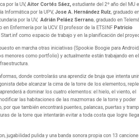
ca por la UV,
Aitor Cortés Sáez,
estudiante del 2º año del MU 
ía Informática por la UPV,
Jose A. Hernández Ruíz
, graduado e
cundaria por la UV,
Adrián Peláez Serrano
, graduado en Telemá
o en Enfermería por la UCV. El profesor de la ETSINF
Patricio
Start.inf como espacio de trabajo y en la planificación del proyec
esto en marcha otras iniciativas (Spookie Boogie para Android
s menores como portfolio) y actualmente están trabajando en el
fraestructura.
formas, donde controlarás una aprendiz de bruja que intenta uni
agonista debe alcanzar la cima de la torre de los elementos, reple
renderá a dominar los cuatro elementos: el hielo, el viento, el
a modificar las habitaciones de las mazmorras de la torre y poder
o, por que también encontrará puentes, palancas, puertas y tramp
uras de la torre que intentarán evitar a toda costa que logre llega
oon, jugabilidad pulida y una banda sonora propia con 13 cancion