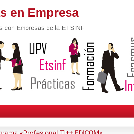
as en Empresa
nes con Empresas de la ETSINF
grama «Profesional TI++ EDICOM»