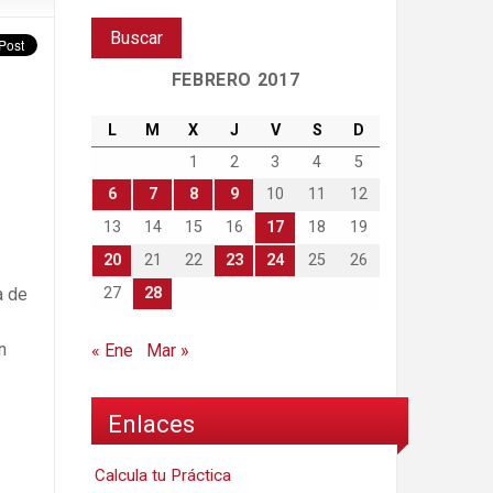
FEBRERO 2017
L
M
X
J
V
S
D
1
2
3
4
5
6
7
8
9
10
11
12
13
14
15
16
17
18
19
20
21
22
23
24
25
26
27
28
a de
n
« Ene
Mar »
Enlaces
Calcula tu Práctica