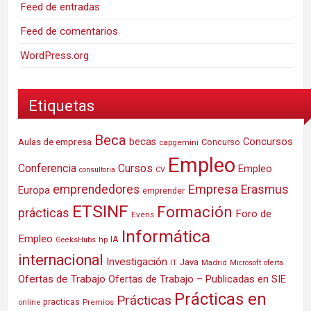
Feed de entradas
Feed de comentarios
WordPress.org
Etiquetas
Beca
Concursos
Aulas de empresa
becas
Concurso
capgemini
Empleo
Conferencia
Cursos
Empleo
consultoria
CV
Empresa
emprendedores
Erasmus
Europa
emprender
ETSINF
Formación
prácticas
Foro de
Everis
Informática
Empleo
IA
hp
GeeksHubs
internacional
Investigación
Java
IT
Madrid
Microsoft
oferta
Ofertas de Trabajo
Ofertas de Trabajo – Publicadas en SIE
Prácticas en
Prácticas
practicas
Premios
online