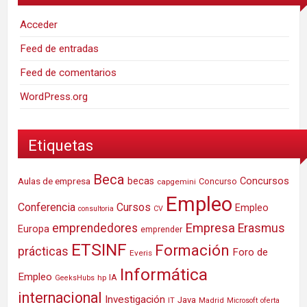
Acceder
Feed de entradas
Feed de comentarios
WordPress.org
Etiquetas
Beca
Concursos
Aulas de empresa
becas
Concurso
capgemini
Empleo
Conferencia
Cursos
Empleo
consultoria
CV
Empresa
emprendedores
Erasmus
Europa
emprender
ETSINF
Formación
prácticas
Foro de
Everis
Informática
Empleo
IA
hp
GeeksHubs
internacional
Investigación
Java
IT
Madrid
Microsoft
oferta