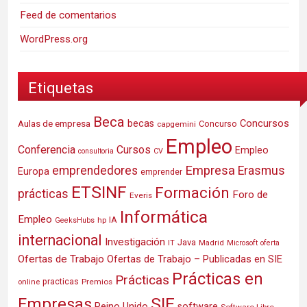
Feed de comentarios
WordPress.org
Etiquetas
Beca
Concursos
Aulas de empresa
becas
Concurso
capgemini
Empleo
Conferencia
Cursos
Empleo
consultoria
CV
Empresa
emprendedores
Erasmus
Europa
emprender
ETSINF
Formación
prácticas
Foro de
Everis
Informática
Empleo
IA
hp
GeeksHubs
internacional
Investigación
Java
IT
Madrid
Microsoft
oferta
Ofertas de Trabajo
Ofertas de Trabajo – Publicadas en SIE
Prácticas en
Prácticas
practicas
Premios
online
SIE
Empresas
Reino Unido
software
Software Libre