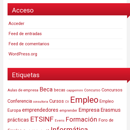
Acceso
Acceder
Feed de entradas
Feed de comentarios
WordPress.org
Etiquetas
Beca
Concursos
Aulas de empresa
becas
Concurso
capgemini
Empleo
Conferencia
Cursos
Empleo
consultoria
CV
Empresa
emprendedores
Erasmus
Europa
emprender
ETSINF
Formación
prácticas
Foro de
Everis
Informática