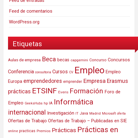
Feed de entradas
Feed de comentarios
WordPress.org
Etiquetas
Beca
Concursos
Aulas de empresa
becas
Concurso
capgemini
Empleo
Conferencia
Cursos
Empleo
consultoria
CV
Empresa
emprendedores
Erasmus
Europa
emprender
ETSINF
Formación
prácticas
Foro de
Everis
Informática
Empleo
IA
hp
GeeksHubs
internacional
Investigación
Java
IT
Madrid
Microsoft
oferta
Ofertas de Trabajo
Ofertas de Trabajo – Publicadas en SIE
Prácticas en
Prácticas
practicas
Premios
online