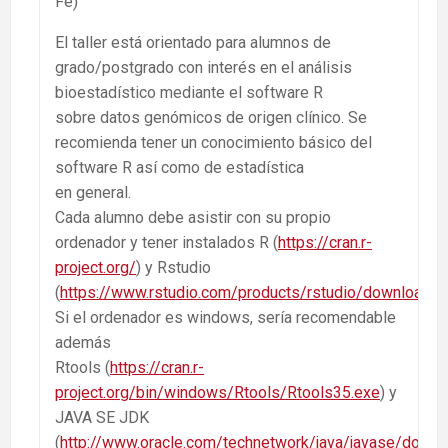
Fe)
El taller está orientado para alumnos de
grado/postgrado con interés en el análisis
bioestadístico mediante el software R
sobre datos genómicos de origen clínico. Se
recomienda tener un conocimiento básico del
software R así como de estadística
en general.
Cada alumno debe asistir con su propio
ordenador y tener instalados R (
https://cran.r-
project.org/
) y Rstudio
(
https://www.rstudio.com/products/rstudio/download/
Si el ordenador es windows, sería recomendable
además
Rtools (
https://cran.r-
project.org/bin/windows/Rtools/Rtools35.exe
) y
JAVA SE JDK
(
http://www.oracle.com/technetwork/java/javase/downl