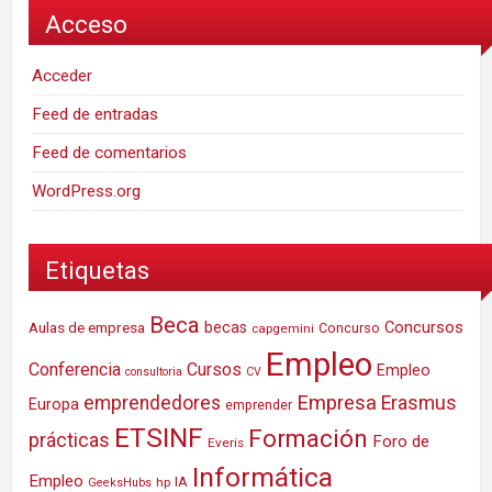
Acceso
Acceder
Feed de entradas
Feed de comentarios
WordPress.org
Etiquetas
Beca
Concursos
Aulas de empresa
becas
Concurso
capgemini
Empleo
Conferencia
Cursos
Empleo
consultoria
CV
Empresa
emprendedores
Erasmus
Europa
emprender
ETSINF
Formación
prácticas
Foro de
Everis
Informática
Empleo
IA
hp
GeeksHubs