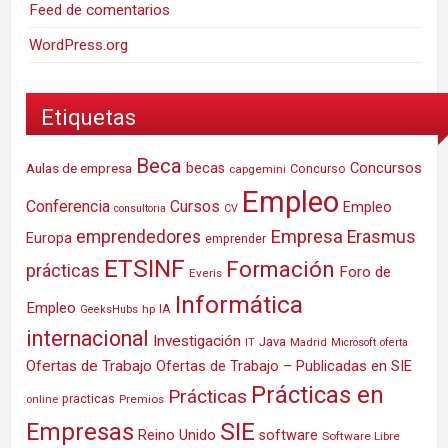
Feed de comentarios
WordPress.org
Etiquetas
Beca
Concursos
Aulas de empresa
becas
Concurso
capgemini
Empleo
Conferencia
Cursos
Empleo
consultoria
CV
Empresa
emprendedores
Erasmus
Europa
emprender
ETSINF
Formación
prácticas
Foro de
Everis
Informática
Empleo
IA
hp
GeeksHubs
internacional
Investigación
Java
IT
Madrid
Microsoft
oferta
Ofertas de Trabajo
Ofertas de Trabajo – Publicadas en SIE
Prácticas en
Prácticas
practicas
Premios
online
SIE
Empresas
Reino Unido
software
Software Libre