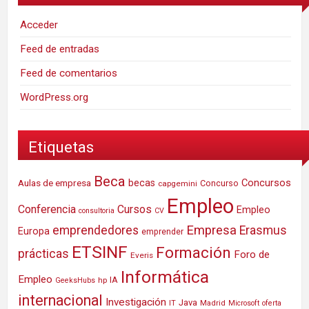
Acceder
Feed de entradas
Feed de comentarios
WordPress.org
Etiquetas
Beca
Concursos
Aulas de empresa
becas
Concurso
capgemini
Empleo
Conferencia
Cursos
Empleo
consultoria
CV
Empresa
emprendedores
Erasmus
Europa
emprender
ETSINF
Formación
prácticas
Foro de
Everis
Informática
Empleo
IA
hp
GeeksHubs
internacional
Investigación
Java
IT
Madrid
Microsoft
oferta