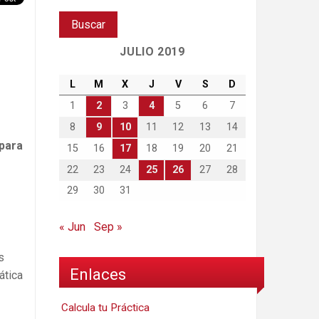
JULIO 2019
L
M
X
J
V
S
D
1
2
3
4
5
6
7
8
9
10
11
12
13
14
para
15
16
17
18
19
20
21
22
23
24
25
26
27
28
29
30
31
« Jun
Sep »
s
Enlaces
ática
Calcula tu Práctica