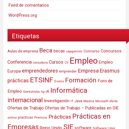
Feed de comentarios
WordPress.org
Etiquetas
Beca
Concursos
Aulas de empresa
becas
Concurso
capgemini
Empleo
Conferencia
Cursos
Empleo
consultoria
CV
Empresa
emprendedores
Erasmus
Europa
emprender
ETSINF
Formación
prácticas
Foro de
Everis
Informática
Empleo
IA
hp
GeeksHubs
internacional
Investigación
Java
IT
Madrid
Microsoft
oferta
Ofertas de Trabajo
Ofertas de Trabajo – Publicadas en SIE
Prácticas en
Prácticas
practicas
Premios
online
SIE
Empresas
Reino Unido
software
Software Libre