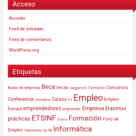
Acceso
Acceder
Feed de entradas
Feed de comentarios
WordPress.org
Etiquetas
Beca
Concursos
Aulas de empresa
becas
Concurso
capgemini
Empleo
Conferencia
Cursos
Empleo
consultoria
CV
Empresa
emprendedores
Erasmus
Europa
emprender
ETSINF
Formación
prácticas
Foro de
Everis
Informática
Empleo
IA
hp
GeeksHubs