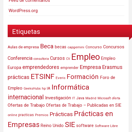
Feed de comentarios
WordPress.org
Etiquetas
Beca
Concursos
Aulas de empresa
becas
Concurso
capgemini
Empleo
Conferencia
Cursos
Empleo
consultoria
CV
Empresa
emprendedores
Erasmus
Europa
emprender
ETSINF
Formación
prácticas
Foro de
Everis
Informática
Empleo
IA
hp
GeeksHubs
internacional
Investigación
Java
IT
Madrid
Microsoft
oferta
Ofertas de Trabajo
Ofertas de Trabajo – Publicadas en SIE
Prácticas en
Prácticas
practicas
Premios
online
SIE
Empresas
Reino Unido
software
Software Libre