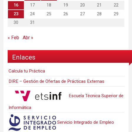
16
17
18
19
20
21
22
23
24
25
26
27
28
29
30
31
« Feb
Abr »
Enlaces
Calcula tu Práctica
DIRE – Gestión de Ofertas de Prácticas Externas
Escuela Técnica Superior de
Informática
Servicio Integrado de Empleo