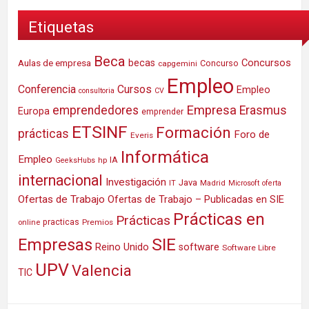
Etiquetas
Beca
Concursos
Aulas de empresa
becas
Concurso
capgemini
Empleo
Conferencia
Cursos
Empleo
consultoria
CV
Empresa
emprendedores
Erasmus
Europa
emprender
ETSINF
Formación
prácticas
Foro de
Everis
Informática
Empleo
IA
hp
GeeksHubs
internacional
Investigación
Java
IT
Madrid
Microsoft
oferta
Ofertas de Trabajo
Ofertas de Trabajo – Publicadas en SIE
Prácticas en
Prácticas
practicas
Premios
online
SIE
Empresas
Reino Unido
software
Software Libre
UPV
Valencia
TIC