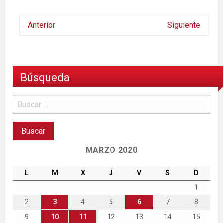
Anterior
Siguiente
Búsqueda
MARZO 2020
L
M
X
J
V
S
D
1
2
3
4
5
6
7
8
9
10
11
12
13
14
15