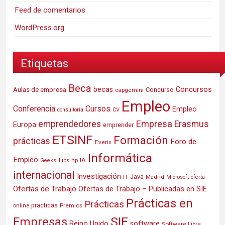
Feed de comentarios
WordPress.org
Etiquetas
Beca
Concursos
Aulas de empresa
becas
Concurso
capgemini
Empleo
Conferencia
Cursos
Empleo
consultoria
CV
Empresa
emprendedores
Erasmus
Europa
emprender
ETSINF
Formación
prácticas
Foro de
Everis
Informática
Empleo
IA
hp
GeeksHubs
internacional
Investigación
Java
IT
Madrid
Microsoft
oferta
Ofertas de Trabajo
Ofertas de Trabajo – Publicadas en SIE
Prácticas en
Prácticas
practicas
Premios
online
SIE
Empresas
Reino Unido
software
Software Libre