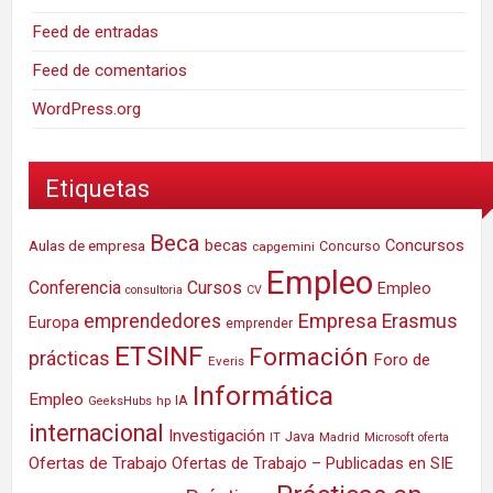
Feed de entradas
Feed de comentarios
WordPress.org
Etiquetas
Beca
Concursos
Aulas de empresa
becas
Concurso
capgemini
Empleo
Conferencia
Cursos
Empleo
consultoria
CV
Empresa
emprendedores
Erasmus
Europa
emprender
ETSINF
Formación
prácticas
Foro de
Everis
Informática
Empleo
IA
hp
GeeksHubs
internacional
Investigación
Java
IT
Madrid
Microsoft
oferta
Ofertas de Trabajo
Ofertas de Trabajo – Publicadas en SIE