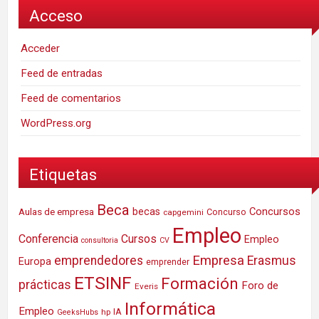
Acceso
Acceder
Feed de entradas
Feed de comentarios
WordPress.org
Etiquetas
Beca
Concursos
Aulas de empresa
becas
Concurso
capgemini
Empleo
Conferencia
Cursos
Empleo
consultoria
CV
Empresa
emprendedores
Erasmus
Europa
emprender
ETSINF
Formación
prácticas
Foro de
Everis
Informática
Empleo
IA
hp
GeeksHubs