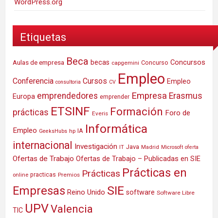
WordPress.org
Etiquetas
Beca
Concursos
Aulas de empresa
becas
Concurso
capgemini
Empleo
Conferencia
Cursos
Empleo
consultoria
CV
Empresa
emprendedores
Erasmus
Europa
emprender
ETSINF
Formación
prácticas
Foro de
Everis
Informática
Empleo
IA
hp
GeeksHubs
internacional
Investigación
Java
IT
Madrid
Microsoft
oferta
Ofertas de Trabajo
Ofertas de Trabajo – Publicadas en SIE
Prácticas en
Prácticas
practicas
Premios
online
SIE
Empresas
Reino Unido
software
Software Libre
UPV
Valencia
TIC