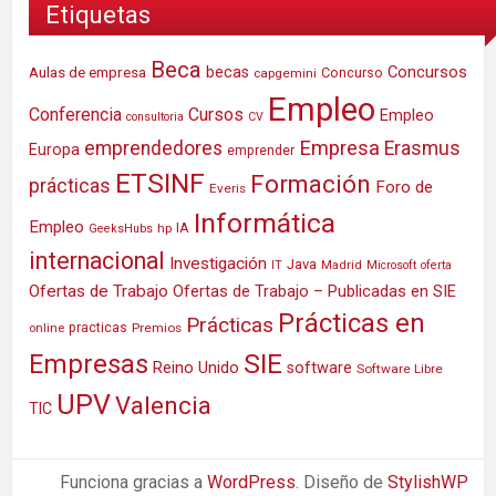
Etiquetas
Beca
Concursos
Aulas de empresa
becas
Concurso
capgemini
Empleo
Conferencia
Cursos
Empleo
consultoria
CV
Empresa
emprendedores
Erasmus
Europa
emprender
ETSINF
Formación
prácticas
Foro de
Everis
Informática
Empleo
IA
hp
GeeksHubs
internacional
Investigación
Java
IT
Madrid
Microsoft
oferta
Ofertas de Trabajo
Ofertas de Trabajo – Publicadas en SIE
Prácticas en
Prácticas
practicas
Premios
online
SIE
Empresas
Reino Unido
software
Software Libre
UPV
Valencia
TIC
Funciona gracias a
WordPress
. Diseño de
StylishWP