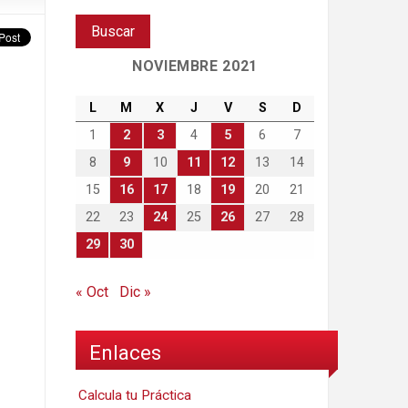
NOVIEMBRE 2021
L
M
X
J
V
S
D
1
2
3
4
5
6
7
8
9
10
11
12
13
14
15
16
17
18
19
20
21
22
23
24
25
26
27
28
29
30
« Oct
Dic »
Enlaces
Calcula tu Práctica