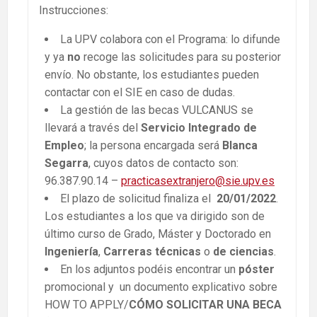
Instrucciones:
La UPV colabora con el Programa: lo difunde
y ya
no
recoge las solicitudes para su posterior
envío. No obstante, los estudiantes pueden
contactar con el SIE en caso de dudas.
La gestión de las becas VULCANUS se
llevará a través del
Servicio Integrado de
Empleo
; la persona encargada será
Blanca
Segarra
, cuyos datos de contacto son:
96.387.90.14 –
practicasextranjero@sie.upv.es
El plazo de solicitud finaliza el
20/01/2022
.
Los estudiantes a los que va dirigido son de
último curso de Grado, Máster y Doctorado en
Ingeniería
,
Carreras técnicas
o
de ciencias
.
En los adjuntos podéis encontrar un
póster
promocional y un documento explicativo sobre
HOW TO APPLY/
CÓMO SOLICITAR UNA BECA