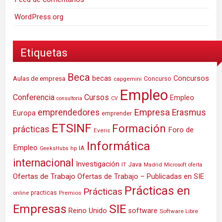
WordPress.org
Etiquetas
Beca
Concursos
Aulas de empresa
becas
Concurso
capgemini
Empleo
Conferencia
Cursos
Empleo
consultoria
CV
Empresa
emprendedores
Erasmus
Europa
emprender
ETSINF
Formación
prácticas
Foro de
Everis
Informática
Empleo
IA
hp
GeeksHubs
internacional
Investigación
Java
IT
Madrid
Microsoft
oferta
Ofertas de Trabajo
Ofertas de Trabajo – Publicadas en SIE
Prácticas en
Prácticas
practicas
Premios
online
SIE
Empresas
Reino Unido
software
Software Libre