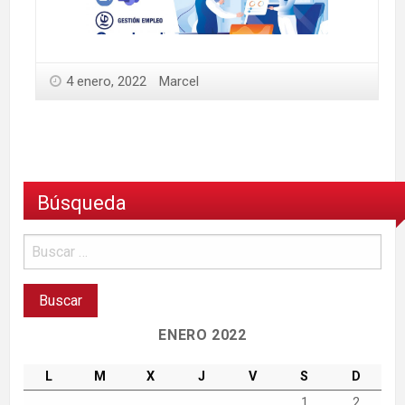
4 enero, 2022
Marcel
Búsqueda
ENERO 2022
L
M
X
J
V
S
D
1
2