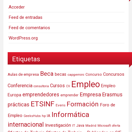
Acceder
Feed de entradas
Feed de comentarios
WordPress.org
Etiquetas
Beca
Concursos
Aulas de empresa
becas
Concurso
capgemini
Empleo
Conferencia
Cursos
Empleo
consultoria
CV
Empresa
emprendedores
Erasmus
Europa
emprender
ETSINF
Formación
prácticas
Foro de
Everis
Informática
Empleo
IA
hp
GeeksHubs
internacional
Investigación
Java
IT
Madrid
Microsoft
oferta