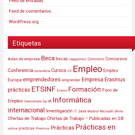
Feed de entradas
Feed de comentarios
WordPress.org
Etiquetas
Beca
Concursos
Aulas de empresa
becas
Concurso
capgemini
Empleo
Conferencia
Cursos
Empleo
consultoria
CV
Empresa
emprendedores
Erasmus
Europa
emprender
ETSINF
Formación
prácticas
Foro de
Everis
Informática
Empleo
IA
hp
GeeksHubs
internacional
Investigación
Java
IT
Madrid
Microsoft
oferta
Ofertas de Trabajo
Ofertas de Trabajo – Publicadas en SIE
Prácticas en
Prácticas
practicas
Premios
online