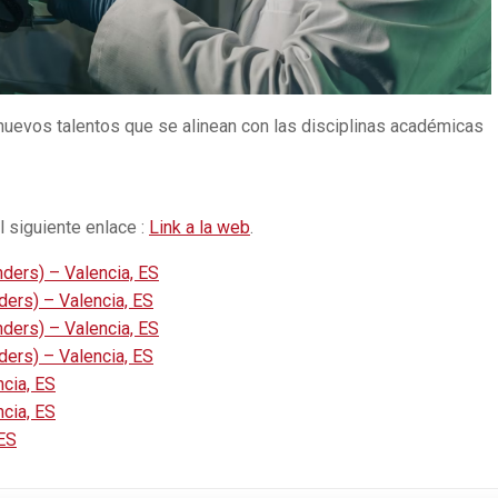
nuevos talentos que se alinean con las disciplinas académicas
l siguiente enlace :
Link a la web
.
nders) – Valencia, ES
nders) – Valencia, ES
nders) – Valencia, ES
nders) – Valencia, ES
ncia, ES
ncia, ES
 ES