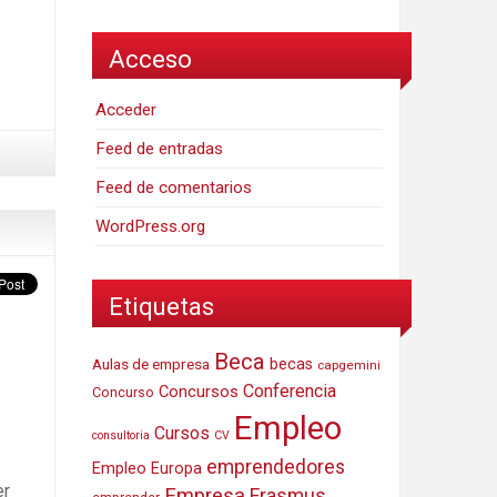
Acceso
Acceder
Feed de entradas
Feed de comentarios
WordPress.org
Etiquetas
Beca
Aulas de empresa
becas
capgemini
Conferencia
Concursos
Concurso
Empleo
Cursos
consultoria
CV
emprendedores
Empleo Europa
er
Empresa
Erasmus