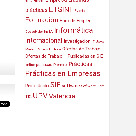
emprender
ETSINF
prácticas
Everis
Formación
Foro de Empleo
Informática
IA
hp
GeeksHubs
internacional
Investigación
Java
IT
Ofertas de Trabajo
Madrid
Microsoft
oferta
Ofertas de Trabajo – Publicadas en SIE
Prácticas
practicas
Premios
online
Prácticas en Empresas
SIE
Reino Unido
software
Software Libre
UPV
Valencia
TIC