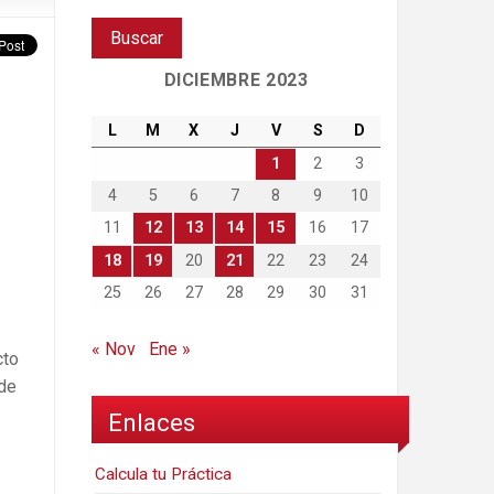
DICIEMBRE 2023
L
M
X
J
V
S
D
1
2
3
4
5
6
7
8
9
10
11
12
13
14
15
16
17
18
19
20
21
22
23
24
25
26
27
28
29
30
31
« Nov
Ene »
cto
 de
Enlaces
Calcula tu Práctica