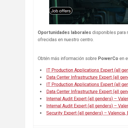
Oportunidades laborales
disponibles para 
ofrecidas en nuestro centro.
Obtén más información sobre
PowerCo
en e
IT Production Applications Expert (all ge
Data Center Infrastructure Expert (all ge
IT Production Applications Expert (all ge
Data Center Infrastructure Expert (all ge
Internal Audit Expert (all genders) – Vale
Internal Audit Expert (all genders) – Vale
Security Expert (all genders) – Valencia,