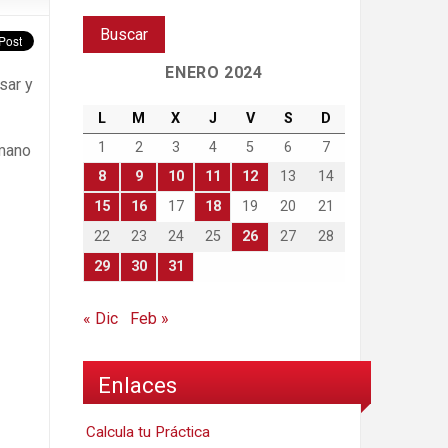
ENERO 2024
sar y
L
M
X
J
V
S
D
1
2
3
4
5
6
7
 mano
8
9
10
11
12
13
14
15
16
17
18
19
20
21
22
23
24
25
26
27
28
29
30
31
« Dic
Feb »
Enlaces
Calcula tu Práctica