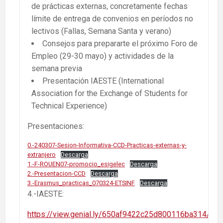
de prácticas externas, concretamente fechas
límite de entrega de convenios en períodos no
lectivos (Fallas, Semana Santa y verano)
Consejos para prepararte el próximo Foro de
Empleo (29-30 mayo) y actividades de la
semana previa
Presentación IAESTE (International
Association for the Exchange of Students for
Technical Experience)
Presentaciones:
0.-240307-Sesion-Informativa-CCD-Practicas-externas-y-
extranjero
Descarga
1.-F-ROUEN07-promocio_esigelec
Descarga
2.-Presentacion-CCD
Descarga
3.-Erasmus_practicas_070324-ETSINF
Descarga
4.-IAESTE:
https://view.genial.ly/650af9422c25d800116ba314/pres