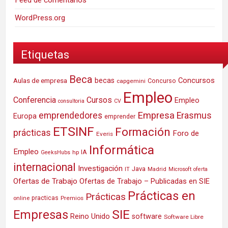
WordPress.org
Etiquetas
Beca
Concursos
Aulas de empresa
becas
Concurso
capgemini
Empleo
Conferencia
Cursos
Empleo
consultoria
CV
Empresa
emprendedores
Erasmus
Europa
emprender
ETSINF
Formación
prácticas
Foro de
Everis
Informática
Empleo
IA
hp
GeeksHubs
internacional
Investigación
Java
IT
Madrid
Microsoft
oferta
Ofertas de Trabajo
Ofertas de Trabajo – Publicadas en SIE
Prácticas en
Prácticas
practicas
Premios
online
SIE
Empresas
Reino Unido
software
Software Libre