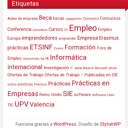
Etiquetas
Beca
Concursos
Aulas de empresa
becas
Concurso
capgemini
Empleo
Conferencia
Cursos
Empleo
consultoria
CV
Empresa
emprendedores
Erasmus
Europa
emprender
ETSINF
Formación
prácticas
Foro de
Everis
Informática
Empleo
IA
hp
GeeksHubs
internacional
Investigación
Java
IT
Madrid
Microsoft
oferta
Ofertas de Trabajo
Ofertas de Trabajo – Publicadas en SIE
Prácticas en
Prácticas
practicas
Premios
online
SIE
Empresas
Reino Unido
software
Software Libre
UPV
Valencia
TIC
Funciona gracias a
WordPress
. Diseño de
StylishWP