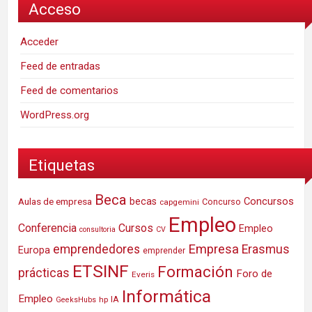
Acceso
Acceder
Feed de entradas
Feed de comentarios
WordPress.org
Etiquetas
Beca
Concursos
Aulas de empresa
becas
Concurso
capgemini
Empleo
Conferencia
Cursos
Empleo
consultoria
CV
Empresa
emprendedores
Erasmus
Europa
emprender
ETSINF
Formación
prácticas
Foro de
Everis
Informática
Empleo
IA
hp
GeeksHubs