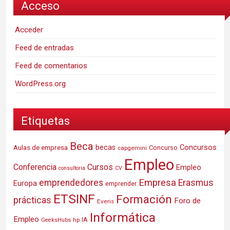
Acceso
Acceder
Feed de entradas
Feed de comentarios
WordPress.org
Etiquetas
Beca
Concursos
Aulas de empresa
becas
Concurso
capgemini
Empleo
Conferencia
Cursos
Empleo
consultoria
CV
Empresa
emprendedores
Erasmus
Europa
emprender
ETSINF
Formación
prácticas
Foro de
Everis
Informática
Empleo
IA
hp
GeeksHubs