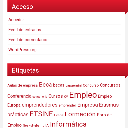
Acceso
Acceder
Feed de entradas
Feed de comentarios
WordPress.org
Etiquetas
Beca
Concursos
Aulas de empresa
becas
Concurso
capgemini
Empleo
Conferencia
Cursos
Empleo
consultoria
CV
Empresa
emprendedores
Erasmus
Europa
emprender
ETSINF
Formación
prácticas
Foro de
Everis
Informática
Empleo
IA
hp
GeeksHubs