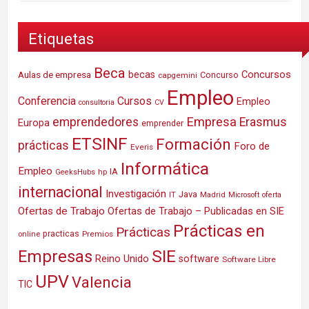
Etiquetas
Beca
Concursos
Aulas de empresa
becas
Concurso
capgemini
Empleo
Conferencia
Cursos
Empleo
consultoria
CV
Empresa
emprendedores
Erasmus
Europa
emprender
ETSINF
Formación
prácticas
Foro de
Everis
Informática
Empleo
IA
hp
GeeksHubs
internacional
Investigación
Java
IT
Madrid
Microsoft
oferta
Ofertas de Trabajo
Ofertas de Trabajo – Publicadas en SIE
Prácticas en
Prácticas
practicas
Premios
online
SIE
Empresas
Reino Unido
software
Software Libre
UPV
Valencia
TIC