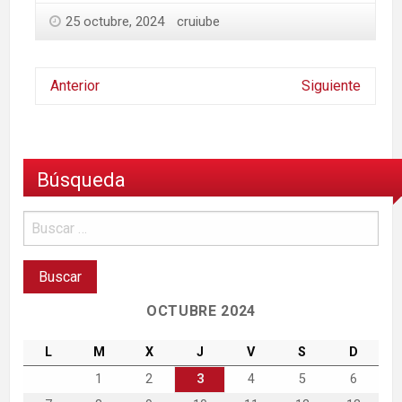
25 octubre, 2024
cruiube
Anterior
Siguiente
Búsqueda
OCTUBRE 2024
L
M
X
J
V
S
D
1
2
3
4
5
6