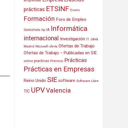
emprender
ETSINF
prácticas
Everis
Formación
Foro de Empleo
Informática
IA
hp
GeeksHubs
internacional
Investigación
Java
IT
Ofertas de Trabajo
Madrid
Microsoft
oferta
Ofertas de Trabajo – Publicadas en SIE
Prácticas
practicas
Premios
online
Prácticas en Empresas
SIE
Reino Unido
software
Software Libre
UPV
Valencia
TIC